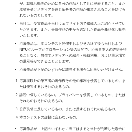
が、就職活動等のために自分の作品として世に発表すること、また
取材を受けメディアを通じ応募者の作品が報道されることを妨げら
れないものとします。
当社は、受賞作品を当社ウェブサイト内で掲載の上ご紹介させてい
ただきます。また、受賞作品の中から選定した作品を商品化し販売
いたします。
応募作品は、本コンテスト開催中およびその終了後も当社および
NIYUグループがプロモーション等の目的で、応募者本人の許諾を得
ることなく、無償でメディアへの紹介・掲載利用、および展示場で
の展示等ができることとします。
応募作品が下記のいずれかに該当する場合は応募いただけません。
応募者以外の第三者の著作権その他の権利を侵害しているもの。ま
たは侵害するおそれのあるもの。
誹謗中傷しているもの。プライバシーを侵害しているもの。または
それらのおそれのあるもの。
公序良俗に反しているもの。または反するおそれのあるもの。
本コンテストの趣旨に合わないもの。
応募作品が、上記のいずれかに当てはまると当社が判断した場合に