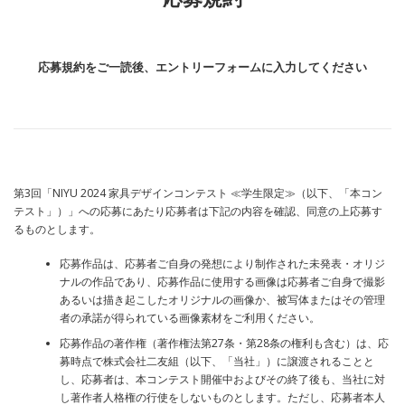
応募規約をご一読後、エントリーフォームに入力してください
第3回「NIYU 2024 家具デザインコンテスト ≪学生限定≫（以下、「本コン
テスト」）」への応募にあたり応募者は下記の内容を確認、同意の上応募す
るものとします。
応募作品は、応募者ご自身の発想により制作された未発表・オリジ
ナルの作品であり、応募作品に使用する画像は応募者ご自身で撮影
あるいは描き起こしたオリジナルの画像か、被写体またはその管理
者の承諾が得られている画像素材をご利用ください。
応募作品の著作権（著作権法第27条・第28条の権利も含む）は、応
募時点で株式会社二友組（以下、「当社」）に譲渡されることと
し、応募者は、本コンテスト開催中およびその終了後も、当社に対
し著作者人格権の行使をしないものとします。ただし、応募者本人