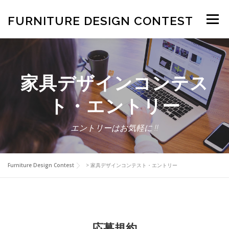
コ
ン
FURNITURE DESIGN CONTEST
メニュー
テ
ン
ツ
へ
NIYU.JP
テーマ
FDC賞のご案内
審査の流れ
ス
キ
家具デザインコンテス
ッ
プ
エントリー
2024 受賞7作品
ニュース
ト・エントリー
エントリーはお気軽に !!
Furniture Design Contest
>
家具デザインコンテスト・エントリー
応募規約